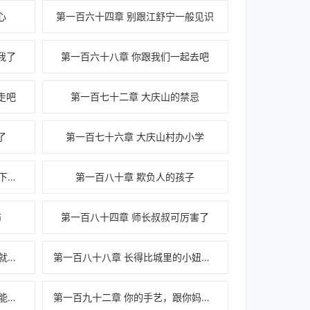
心
第一百六十四章 别跟江舒宁一般见识
我了
第一百六十八章 你跟我们一起去吧
走吧
第一百七十二章 大庆山的禁忌
了
第一百七十六章 大庆山村办小学
第一百七十九章 拿起筷子吃饭放下筷子骂娘
第一百八十章 欺负人的孩子
伤
第一百八十四章 师长叔叔可厉害了
第一百八十七章 糖果给弟弟，他就会笑了
第一百八十八章 长得比城里的小妞还水灵
第一百九十一章 小羊很可爱，不能吃小羊
第一百九十二章 你的手艺，跟你妈妈的一样