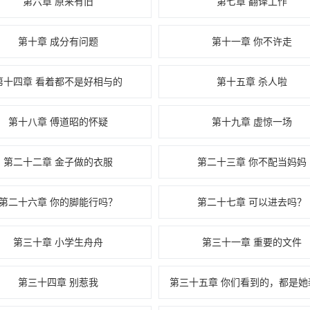
第六章 原来有旧
第七章 翻译工作
第十章 成分有问题
第十一章 你不许走
第十四章 看着都不是好相与的
第十五章 杀人啦
第十八章 傅道昭的怀疑
第十九章 虚惊一场
第二十二章 金子做的衣服
第二十三章 你不配当妈妈
第二十六章 你的脚能行吗？
第二十七章 可以进去吗？
第三十章 小学生舟舟
第三十一章 重要的文件
第三十四章 别惹我