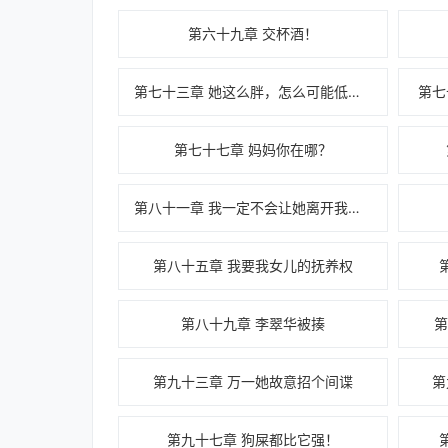
第六十九章 交杯酒！
第七十三章 她这么胖，怎么可能低血糖？
第七
第七十七章 妈妈你在哪？
第八十一章 我一定不会让她离开我的视线
第八十五章 我要我女儿的抚养权
第八十九章 李翠华被揍
第
第九十三章 万一她故意招个间谍
第
第九十七章 狗屎都比它强！