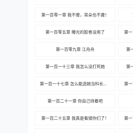
第一百零一章 我不傻，耳朵也不聋！
第一百零五章 曝光的胶卷没用了
第一
第一百零九章 江舟舟
第
第一百一十三章 我怎么没打死她
第
第一百一十七章 怎么能选她当科长呢？
第一
第一百二十一章 你自己待着吧
第一百二十五章 我真是看错你们了！
第一