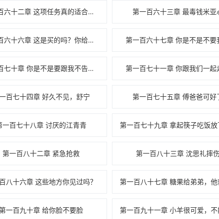
第一百六十二章 这项任务真的适合我接吗
第一百六十三章 最毒钱米亚
第一百六十六章 这是买的吗？你给我老实说
第一百六十七章 你是不是不要
第一百七十章 你是不是要跟我不告而别？
第一百七十一章 你跟我们一起
一百七十四章 好久不见，舒宁
第一百七十五章 傅爸爸可好
第一百七十八章 讨厌的江青青
第一百八十二章 紧急抢救
第一百八十三章 沈思礼摔
百八十六章 这些地方你见过吗？
第一百九十章 给你脸不要脸