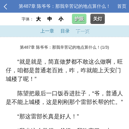
第487章 陈爷爷：那我辛苦记的地点算什么！
首页
大
中
小
护眼
关灯
字体：
上一章
目录
下一页
第487章 陈爷爷：那我辛苦记的地点算什么！(1/3)
“就是就是，简直做梦都不敢这么做啊，旺
仔，咱都是普通老百姓，咋，咋就能上天安门
城楼了呢！”
陈望把最后一口饭吞进肚子，“爷，普通人
是不能上城楼，这是刚刚那个雷部长帮的忙。”
“那这雷部长真是好人！”