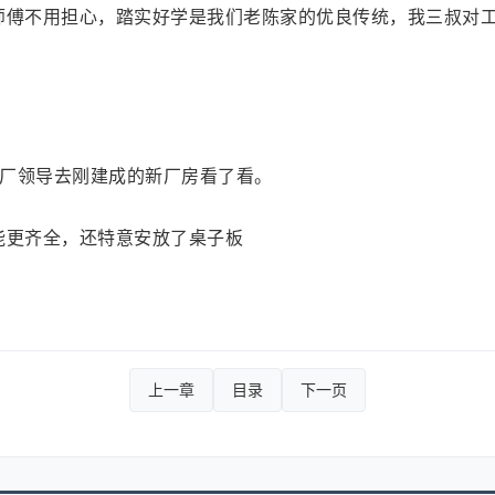
师傅不用担心，踏实好学是我们老陈家的优良传统，我三叔对
厂领导去刚建成的新厂房看了看。
能更齐全，还特意安放了桌子板
上一章
目录
下一页