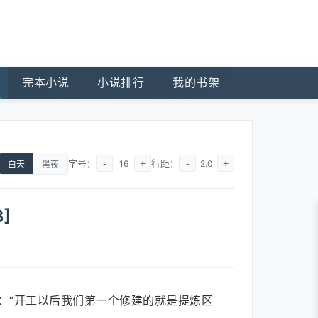
完本小说
小说排行
我的书架
字号：
-
+
行距：
-
+
16
2.0
白天
黑夜
]
：“开工以后我们第一个修建的就是提炼区