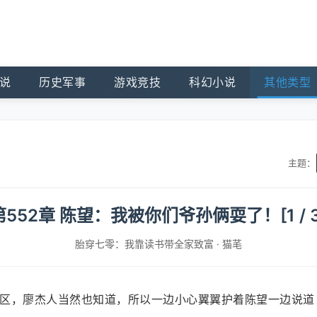
说
历史军事
游戏竞技
科幻小说
其他类型
主题：
第552章 陈望：我被你们爷孙俩耍了！[1 / 3
胎穿七零：我靠读书带全家致富
·
猫芼
区，廖杰人当然也知道，所以一边小心翼翼护着陈望一边说道