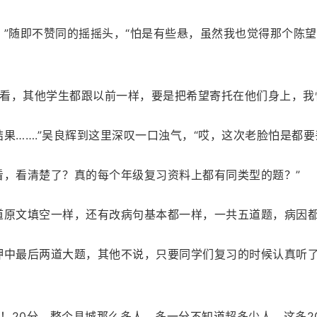
？”随即不赞同的摇摇头，“怕是有些悬，虽然我也觉得那个陈
看，其他学生都跟以前一样，要是把希望寄托在他们身上，我
果…….”吴良辉到这里深叹一口浊气，“哎，这次老脸怕是都要
看，看清楚了？真的每个年级复习资料上都有同类型的题？”
道原文填空一样，还有改病句基本都一样，一共五道题，病因都
押中最后两道大题，其他不说，只要同学们复习的时候认真听了
呐！20分，整个县城那么多人，多一分不知道超多少人，这多2