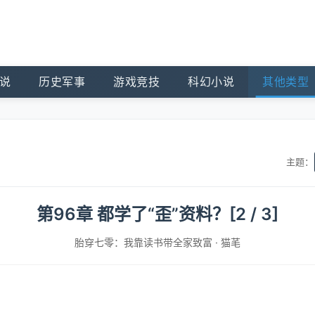
说
历史军事
游戏竞技
科幻小说
其他类型
主题：
第96章 都学了“歪”资料？[2 / 3]
胎穿七零：我靠读书带全家致富
·
猫芼