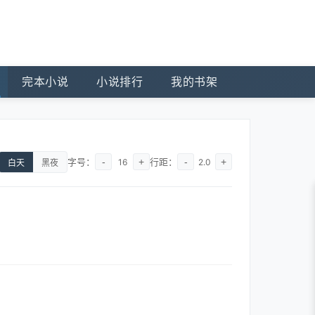
完本小说
小说排行
我的书架
字号：
-
+
行距：
-
+
16
2.0
白天
黑夜