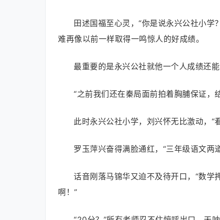
田述国福至心灵，“你是说永兴公社小学
难再像以前一样取得一鸣惊人的好成绩。
最重要的是永兴公社就他一个人成绩还能
“之前我们还在秦局面前拍着胸脯保证，结
此时永兴公社小学，刘兴怀无比激动，“
罗玉萍兴奋得满脸通红，“三年级语文两
话音刚落马锦华又迫不及待开口，“数学
啊！”
“20分？”所有老师忍不住惊呼出口，天