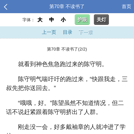
第70章 不读书了
首页
大
中
小
护眼
关灯
字体：
上一页
目录
下一章
第70章 不读书了(2/2)
就看到神色焦急跑过来的陈守明。
陈守明气喘吁吁的跑过来，“快跟我走，三
叔先把你送回去。”
“哦哦，好。”陈望虽然不知道情况，但二
话不说赶紧跟着陈守明挤出了人群。
刚走没一会，好多戴袖章的人就冲进了学