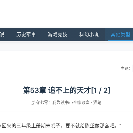
说
历史军事
游戏竞技
科幻小说
其他类型
主题：
第53章 追不上的天才[1 / 2]
胎穿七零：我靠读书带全家致富
·
猫芼
拿回来的三年级上册期末卷子，要不就给陈望做那套吧。”