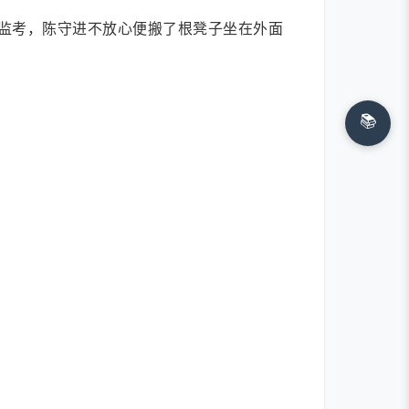
监考，陈守进不放心便搬了根凳子坐在外面
📚