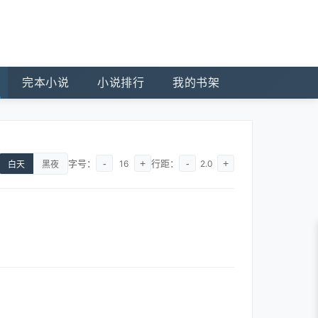
完本小说
小说排行
我的书架
字号：
-
+
行距：
-
+
16
2.0
白天
黑夜