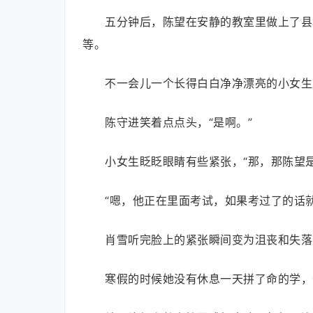
五分钟后，陈望在安静的教室里做上了县
等。
不一会儿一个长得白白净净漂亮的小女生
陈守进笑着点点头，“是啊。”
小女生眨眨眼睛有些紧张，“那，那陈望
“嗯，他正在里面考试，如果考过了的话
肖雪听完脸上的紧张瞬间变为沮丧和失落
寒假的时候她没有休息一天拼了命的学，