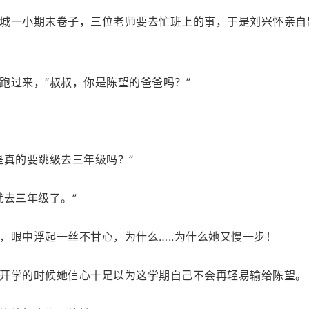
城一小期末卷子，三位老师要去忙班上的事，于是刘兴怀亲自
跑过来，“叔叔，你是陈望的爸爸吗？”
是真的要跳级去三年级吗？”
就去三年级了。”
，眼中浮起一丝不甘心，为什么…..为什么她又慢一步！
开学的时候她信心十足以为这学期自己不会再轻易输给陈望。