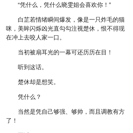
“凭什么，凭什么晓雯姐会喜欢你！”
白芷若情绪瞬间爆发，像是一只炸毛的猫
咪，美眸闪烁凶光直勾勾注视楚休，恨不得现
在冲上去咬人家一口。
当初被扇耳光的一幕可还历历在目！
听到这话。
楚休却是想笑。
凭什么？
当然是凭自己够强、够帅，而且调教有方
了！