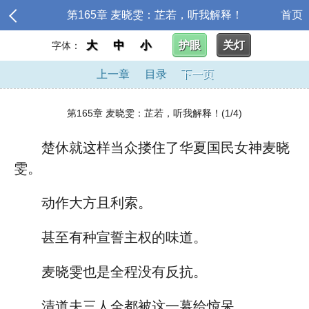
第165章 麦晓雯：芷若，听我解释！
首页
大
中
小
护眼
关灯
字体：
上一章
目录
下一页
第165章 麦晓雯：芷若，听我解释！(1/4)
楚休就这样当众搂住了华夏国民女神麦晓
雯。
动作大方且利索。
甚至有种宣誓主权的味道。
麦晓雯也是全程没有反抗。
清道夫三人全都被这一幕给惊呆。