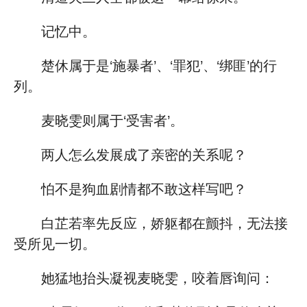
记忆中。
楚休属于是‘施暴者’、‘罪犯’、‘绑匪’的行
列。
麦晓雯则属于‘受害者’。
两人怎么发展成了亲密的关系呢？
怕不是狗血剧情都不敢这样写吧？
白芷若率先反应，娇躯都在颤抖，无法接
受所见一切。
她猛地抬头凝视麦晓雯，咬着唇询问：