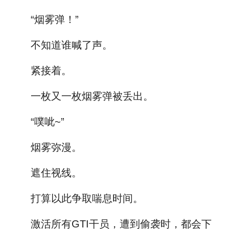
“烟雾弹！”
不知道谁喊了声。
紧接着。
一枚又一枚烟雾弹被丢出。
“噗呲~”
烟雾弥漫。
遮住视线。
打算以此争取喘息时间。
激活所有GTI干员，遭到偷袭时，都会下