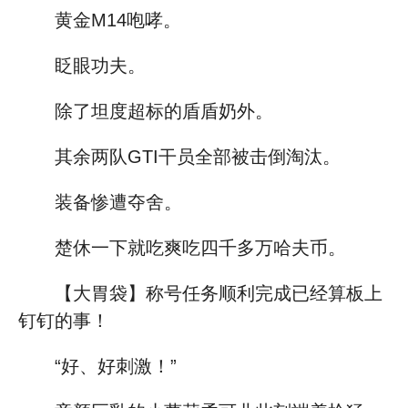
黄金M14咆哮。
眨眼功夫。
除了坦度超标的盾盾奶外。
其余两队GTI干员全部被击倒淘汰。
装备惨遭夺舍。
楚休一下就吃爽吃四千多万哈夫币。
【大胃袋】称号任务顺利完成已经算板上
钉钉的事！
“好、好刺激！”