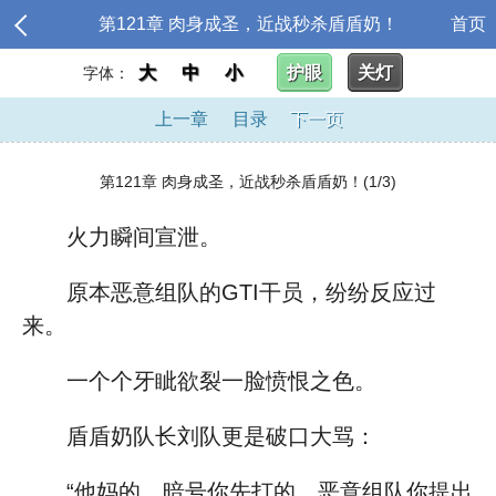
第121章 肉身成圣，近战秒杀盾盾奶！
首页
大
中
小
护眼
关灯
字体：
上一章
目录
下一页
第121章 肉身成圣，近战秒杀盾盾奶！(1/3)
火力瞬间宣泄。
原本恶意组队的GTI干员，纷纷反应过
来。
一个个牙眦欲裂一脸愤恨之色。
盾盾奶队长刘队更是破口大骂：
“他妈的，暗号你先打的，恶意组队你提出