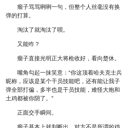
瘤子骂骂咧咧一句，但整个人丝毫没有换
弹的打算。
淘汰了就淘汰了呗。
又能咋？
瘤子直接光明正大将枪收好，看向楚休。
嘴角勾起一抹笑意：“你这顶着哈夫克士兵
昵称，应该是某个干员技能吧，还有能让我子
弹全部打偏，多半也是干员技能，难怪大炮和
土鸡都被你阴了。”
正面交手瞬间。
瘤子基本上就判断出，对方不是所谓的鸡