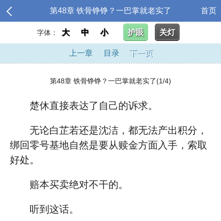
第48章 铁骨铮铮？一巴掌就老实了
首页
大
中
小
护眼
关灯
字体：
上一章
目录
下一页
第48章 铁骨铮铮？一巴掌就老实了(1/4)
楚休直接表达了自己的诉求。
无论白芷若还是沈洁，都无法产出积分，
绑回零号基地自然是要从赎金方面入手，索取
好处。
赔本买卖绝对不干的。
听到这话。