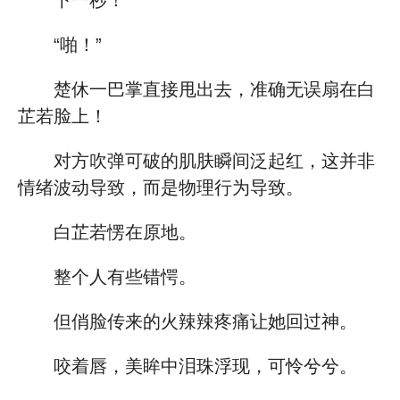
下一秒！
“啪！”
楚休一巴掌直接甩出去，准确无误扇在白
芷若脸上！
对方吹弹可破的肌肤瞬间泛起红，这并非
情绪波动导致，而是物理行为导致。
白芷若愣在原地。
整个人有些错愕。
但俏脸传来的火辣辣疼痛让她回过神。
咬着唇，美眸中泪珠浮现，可怜兮兮。