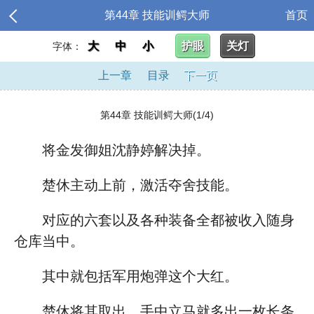
第44章 技能训鳄大师
首页
大
中
小
护眼
关灯
字体：
上一章
目录
下一页
第44章 技能训鳄大师(1/4)
将金发御姐沈静婷解决掉。
楚休主动上前，激活夺舍技能。
对应的六套以及各种装备全都被收入随身
仓库当中。
其中就包括军用炮弹这个大红。
楚休将其取出，手中立马就多出一枚长条