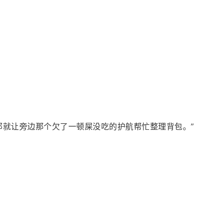
那就让旁边那个欠了一顿屎没吃的护航帮忙整理背包。”