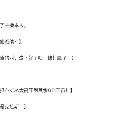
了主播本人。
仙战绩？】
道狗叫，这下好了吧，被打脸了！】
心KDA太高吓到其余GTI干员！】
逼克拉斯！】