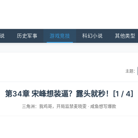
说
历史军事
游戏竞技
科幻小说
其他类型
主题：
第34章 宋峰想装逼？露头就秒！[1 / 4]
三角洲：我鸡哥，开局监禁麦晓雯
·
咸鱼想写爆款