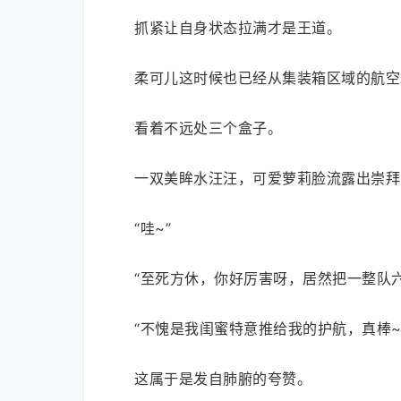
抓紧让自身状态拉满才是王道。
柔可儿这时候也已经从集装箱区域的航空
看着不远处三个盒子。
一双美眸水汪汪，可爱萝莉脸流露出崇拜
“哇~”
“至死方休，你好厉害呀，居然把一整队六
“不愧是我闺蜜特意推给我的护航，真棒~
这属于是发自肺腑的夸赞。