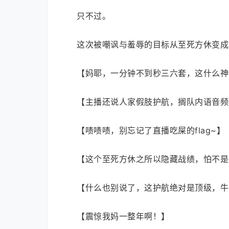
只不过。
这次被嘲讽与羞辱的目标从至死方休变成
【妈耶，一分钟不到秒三六套，这什么神
【主播还说人家假肢护航，搁队内语音频
【啧啧啧，别忘记了直播吃屎的flag~】
【这个至死方休之所以隐藏战绩，怕不是担
【什么也别说了，这护航绝对是顶级，牛
【震惊我妈一整年啊！】