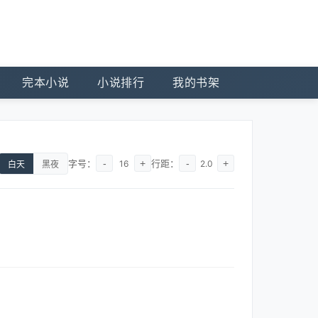
完本小说
小说排行
我的书架
字号：
-
+
行距：
-
+
16
2.0
白天
黑夜