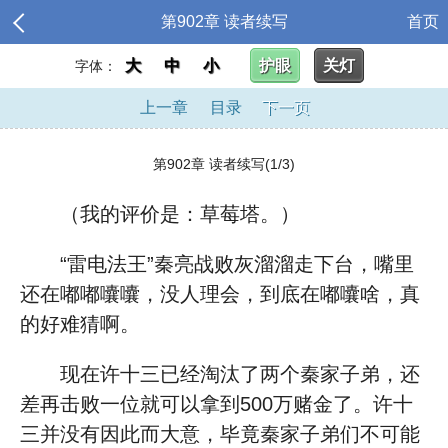
第902章 读者续写
首页
大
中
小
护眼
关灯
字体：
上一章
目录
下一页
第902章 读者续写(1/3)
（我的评价是：草莓塔。）
“雷电法王”秦亮战败灰溜溜走下台，嘴里
还在嘟嘟囔囔，没人理会，到底在嘟囔啥，真
的好难猜啊。
现在许十三已经淘汰了两个秦家子弟，还
差再击败一位就可以拿到500万赌金了。许十
三并没有因此而大意，毕竟秦家子弟们不可能