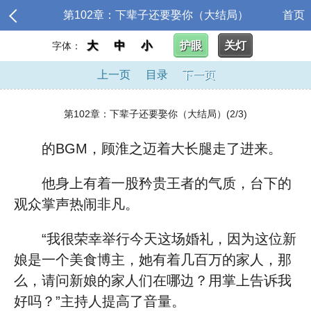
第102章：下辈子还要娶你（大结局）
首页
大
中
小
护眼
关灯
字体：
上一页
目录
下一页
第102章：下辈子还要娶你（大结局）(2/3)
的BGM，顾淮之迈着大长腿走了进来。
他身上有着一股矜贵王者的气质，台下的
观众掌声热闹非凡。
“我很荣幸举行今天这场婚礼，因为这位新
娘是一个美食博主，她有着几百万的家人，那
么，请问新娘的家人们在哪边？用掌上告诉我
好吗？”主持人提高了音量。