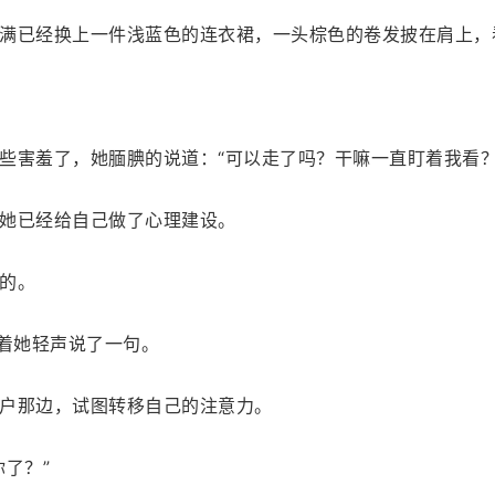
满已经换上一件浅蓝色的连衣裙，一头棕色的卷发披在肩上，
些害羞了，她腼腆的说道：“可以走了吗？干嘛一直盯着我看？
她已经给自己做了心理建设。
的。
对着她轻声说了一句。
户那边，试图转移自己的注意力。
了？”