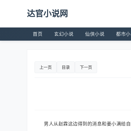
达官小说网
首页
玄幻小说
仙侠小说
都市小
上一页
目录
下一页
男人从赵霖这边得到的消息和姜小满给自