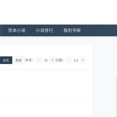
完本小说
小说排行
我的书架
字号：
-
+
行距：
-
+
16
2.0
白天
黑夜