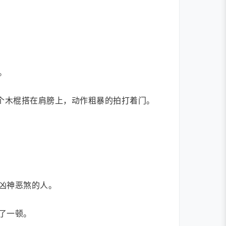
。
个木棍搭在肩膀上，动作粗暴的拍打着门。
凶神恶煞的人。
了一顿。