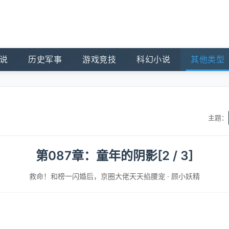
说
历史军事
游戏竞技
科幻小说
其他类型
主题：
第087章：童年的阴影[2 / 3]
救命！和榜一闪婚后，京圈大佬天天掐腰宠
·
顾小妖精