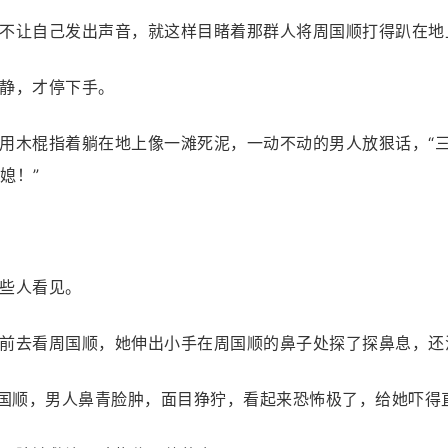
不让自己发出声音，就这样目睹着那群人将周国顺打得趴在地
静，才停下手。
用木棍指着躺在地上像一滩死泥，一动不动的男人放狠话，“
媳！”
些人看见。
前去看周国顺，她伸出小手在周国顺的鼻子处探了探鼻息，还
周国顺，男人鼻青脸肿，面目狰狞，看起来恐怖极了，给她吓得