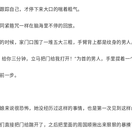
跟踪自己，才停下来大口的喘着粗气。
同紧箍咒一样在脑海里不停的回放。
的时候，家门口围了一堆五大三粗，手臂背上都是纹身的男人
，给你三分钟，立马把门给我打开！”为首的男人，手里提着一
前一步。
娘来说很恐怖，她没经历过这样的事情，也是第一次见到这样
们直接把门给踹开了，之后把里面的周国顺揪出来狠狠的暴揍