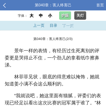
第040章：害人终害己
首页
大
中
小
护眼
关灯
字体：
上一页
目录
下一页
第040章：害人终害己(2/3)
景年一样的表情，有经历过生死离别的评
委更是哭得止不住，一个劲儿的拿着纸巾擦鼻
涕。
林菲菲见状，眼底的得意难以掩饰，她就
知道姜小满不会这么顺利的。
“我就说吧，她这里面有猫腻，评委们的表
现已经足以看出这次比赛的冠军属于谁了。”林