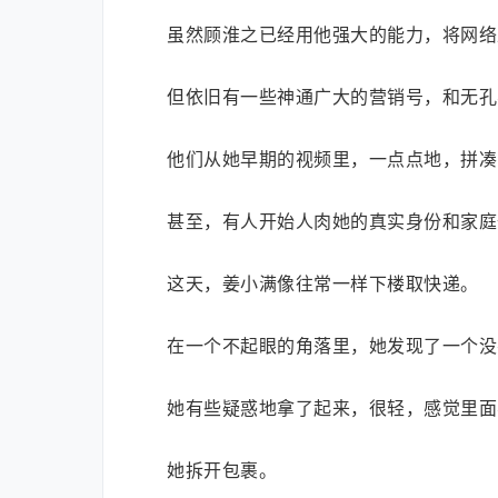
虽然顾淮之已经用他强大的能力，将网络
但依旧有一些神通广大的营销号，和无孔
他们从她早期的视频里，一点点地，拼凑
甚至，有人开始人肉她的真实身份和家庭
这天，姜小满像往常一样下楼取快递。
在一个不起眼的角落里，她发现了一个没
她有些疑惑地拿了起来，很轻，感觉里面
她拆开包裹。