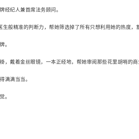
牌经纪人兼首席法务顾问。
医生般精准的判断力，帮她筛选掉了所有只想利用她的热度，
牌。
褂，戴着金丝眼镜，一本正经地，帮她审阅那些花里胡哨的商
得满满当当。
觉。