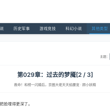
说
历史军事
游戏竞技
科幻小说
其他类型
主题：
第029章：过去的梦魇[2 / 3]
救命！和榜一闪婚后，京圈大佬天天掐腰宠
·
顾小妖精
把脸埋得更深了。