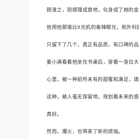
顾淮之，则顺理成章地，化身成了她的金
他用他那堪比X光机的毒辣眼光，和外科
只留下了几个，真正有品质，有口碑的品
姜小满看着他坐在书桌后，穿着一身白大
心里，被一种前所未有的甜蜜和满足，填
这种，被人毫无保留地，规划着未来的感
真好。
然而，爆火，也带来了新的烦恼。