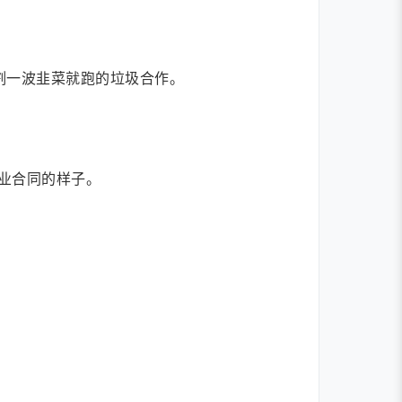
割一波韭菜就跑的垃圾合作。
业合同的样子。