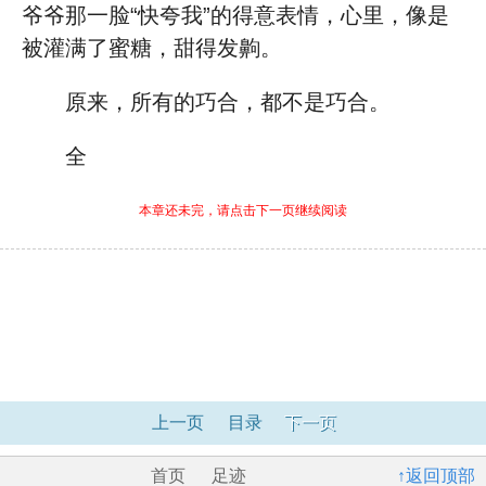
爷爷那一脸“快夸我”的得意表情，心里，像是
被灌满了蜜糖，甜得发齁。
原来，所有的巧合，都不是巧合。
全
本章还未完，请点击下一页继续阅读
上一页
目录
下一页
首页
足迹
↑返回顶部