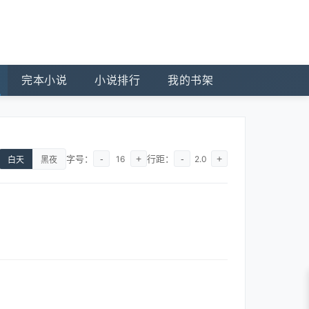
完本小说
小说排行
我的书架
字号：
-
+
行距：
-
+
16
2.0
白天
黑夜