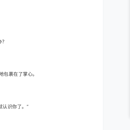
办？
地包裹在了掌心。
就认识你了。”