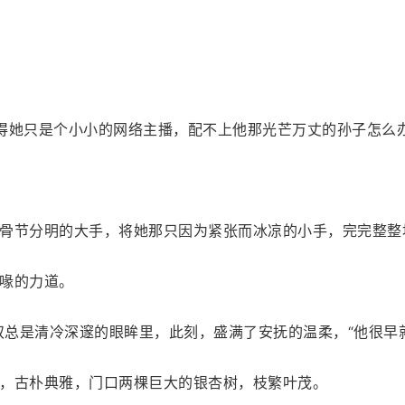
得她只是个小小的网络主播，配不上他那光芒万丈的孙子怎么
骨节分明的大手，将她那只因为紧张而冰凉的小手，完完整整
喙的力道。
双总是清冷深邃的眼眸里，此刻，盛满了安抚的温柔，“他很早
，古朴典雅，门口两棵巨大的银杏树，枝繁叶茂。