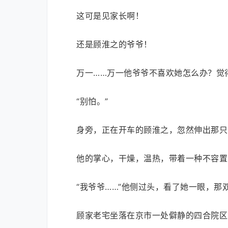
这可是见家长啊！
还是顾淮之的爷爷！
万一……万一他爷爷不喜欢她怎么办？觉
“别怕。”
身旁，正在开车的顾淮之，忽然伸出那只
他的掌心，干燥，温热，带着一种不容置
“我爷爷……”他侧过头，看了她一眼，那
顾家老宅坐落在京市一处僻静的四合院区