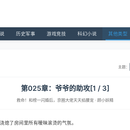
说
历史军事
游戏竞技
科幻小说
其他类型
主题：
第025章：爷爷的助攻[1 / 3]
救命！和榜一闪婚后，京圈大佬天天掐腰宠
·
顾小妖精
浇熄了房间里所有暧昧滚烫的气氛。