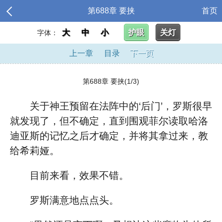
第688章 要挟
首页
大
中
小
护眼
关灯
字体：
上一章
目录
下一页
第688章 要挟(1/3)
关于神王预留在法阵中的‘后门’，罗斯很早
就发现了，但不确定，直到围观菲尔读取哈洛
迪亚斯的记忆之后才确定，并将其拿过来，教
给希莉娅。
目前来看，效果不错。
罗斯满意地点点头。