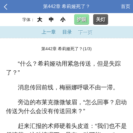
第442章 希莉娅死了？
首页
大
中
小
护眼
关灯
字体：
上一章
目录
下一页
第442章 希莉娅死了？(1/3)
“什么？希莉娅动用紧急传送，但是失踪
了？”
消息传回前线，梅丽娜呼吸不由一滞。
旁边的布莱克微微皱眉，“怎么回事？启动
传送为什么会没有传送回来？”
赶来汇报的术师硬着头皮道：“我们也不是