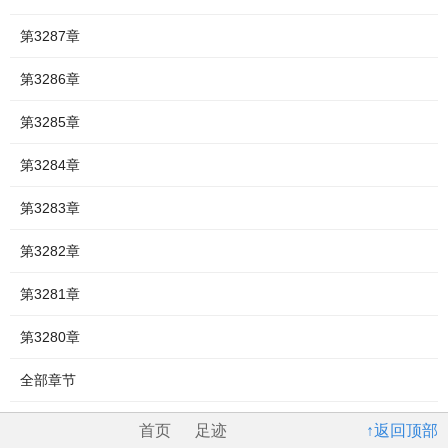
第3287章
第3286章
第3285章
第3284章
第3283章
第3282章
第3281章
第3280章
全部章节
首页
足迹
↑返回顶部