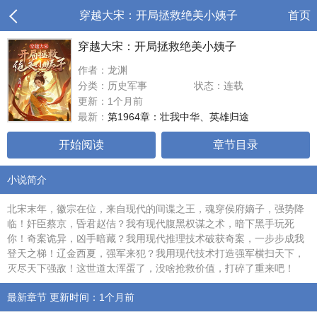
穿越大宋：开局拯救绝美小姨子
首页
穿越大宋：开局拯救绝美小姨子
作者：龙渊
分类：历史军事
状态：连载
更新：1个月前
最新：
第1964章：壮我中华、英雄归途
开始阅读
章节目录
小说简介
北宋末年，徽宗在位，来自现代的间谍之王，魂穿侯府嫡子，强势降
临！奸臣蔡京，昏君赵佶？我有现代腹黑权谋之术，暗下黑手玩死
你！奇案诡异，凶手暗藏？我用现代推理技术破获奇案，一步步成我
登天之梯！辽金西夏，强军来犯？我用现代技术打造强军横扫天下，
灭尽天下强敌！这世道太浑蛋了，没啥抢救价值，打碎了重来吧！
最新章节 更新时间：1个月前