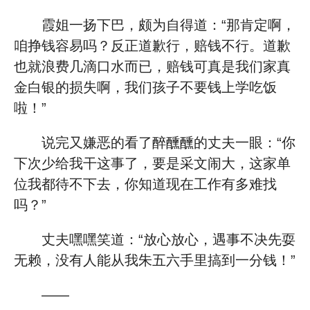
霞姐一扬下巴，颇为自得道：“那肯定啊，
咱挣钱容易吗？反正道歉行，赔钱不行。道歉
也就浪费几滴口水而已，赔钱可真是我们家真
金白银的损失啊，我们孩子不要钱上学吃饭
啦！”
说完又嫌恶的看了醉醺醺的丈夫一眼：“你
下次少给我干这事了，要是采文闹大，这家单
位我都待不下去，你知道现在工作有多难找
吗？”
丈夫嘿嘿笑道：“放心放心，遇事不决先耍
无赖，没有人能从我朱五六手里搞到一分钱！”
——