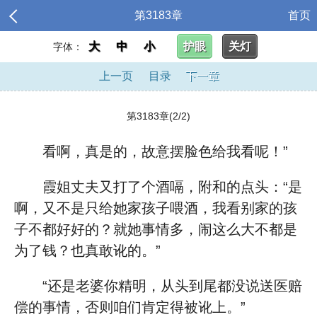
第3183章
首页
大
中
小
护眼
关灯
字体：
上一页
目录
下一章
第3183章(2/2)
看啊，真是的，故意摆脸色给我看呢！”
霞姐丈夫又打了个酒嗝，附和的点头：“是
啊，又不是只给她家孩子喂酒，我看别家的孩
子不都好好的？就她事情多，闹这么大不都是
为了钱？也真敢讹的。”
“还是老婆你精明，从头到尾都没说送医赔
偿的事情，否则咱们肯定得被讹上。”