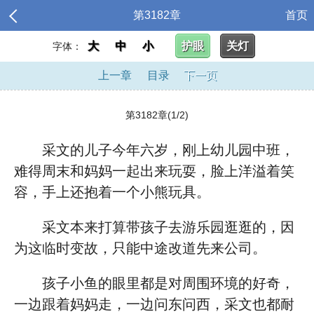
第3182章
首页
大
中
小
护眼
关灯
字体：
上一章
目录
下一页
第3182章(1/2)
采文的儿子今年六岁，刚上幼儿园中班，
难得周末和妈妈一起出来玩耍，脸上洋溢着笑
容，手上还抱着一个小熊玩具。
采文本来打算带孩子去游乐园逛逛的，因
为这临时变故，只能中途改道先来公司。
孩子小鱼的眼里都是对周围环境的好奇，
一边跟着妈妈走，一边问东问西，采文也都耐