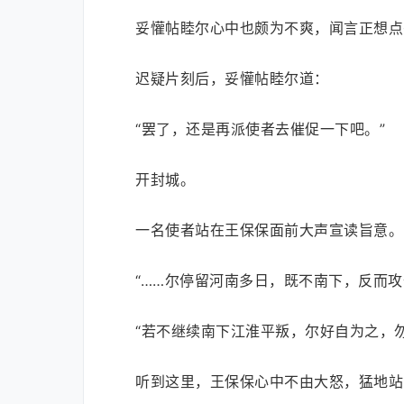
妥懽帖睦尔心中也颇为不爽，闻言正想点
迟疑片刻后，妥懽帖睦尔道：
“罢了，还是再派使者去催促一下吧。”
开封城。
一名使者站在王保保面前大声宣读旨意。
“……尔停留河南多日，既不南下，反而攻
“若不继续南下江淮平叛，尔好自为之，
听到这里，王保保心中不由大怒，猛地站