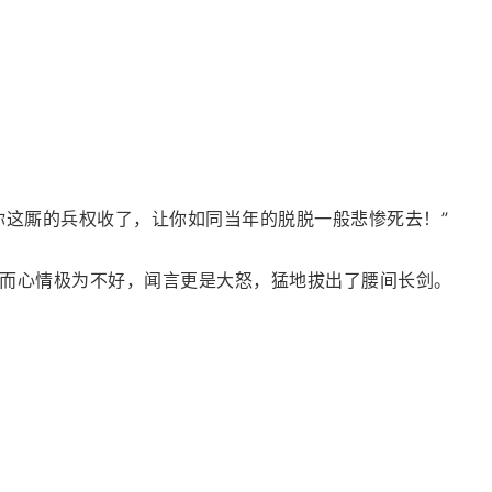
你这厮的兵权收了，让你如同当年的脱脱一般悲惨死去！”
而心情极为不好，闻言更是大怒，猛地拔出了腰间长剑。