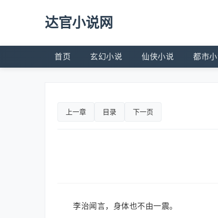
达官小说网
首页
玄幻小说
仙侠小说
都市小
上一章
目录
下一页
李治闻言，身体也不由一震。