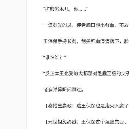
“扩廓帖木儿，你……”
一道剑光闪过，使者胸口飚出鲜血，不敢
王保保手持长剑，剑尖鲜血滴滴落下，脸
“谁怕谁？”
“反正本王也受够大都那对愚蠢至极的父子
诸多弹幕瞬间飘过。
【秦始皇嬴政：这王保保也是走火入魔了
【元世祖忽必烈：王保保这个混账东西，