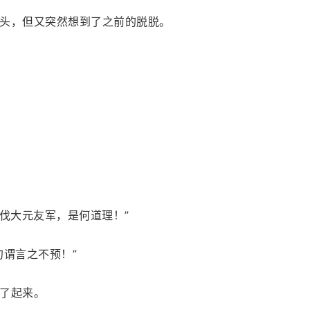
头，但又突然想到了之前的脱脱。
伐大元友军，是何道理！”
勿谓言之不预！”
了起来。