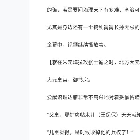
的确，若是要问治理天下有多难，李治可
尤其是身边还有一个捣乱舅舅长孙无忌的
金幕中，视频继续播放着。
【就在朱元璋猛攻张士诚之时，北方大元
大元皇宫，御书房。
爱猷识理达腊非常不高兴地对着妥懽帖睦
“父皇，那扩廓帖木儿（王保保）天天就
“儿臣觉得，是时候收掉他的兵权了！”