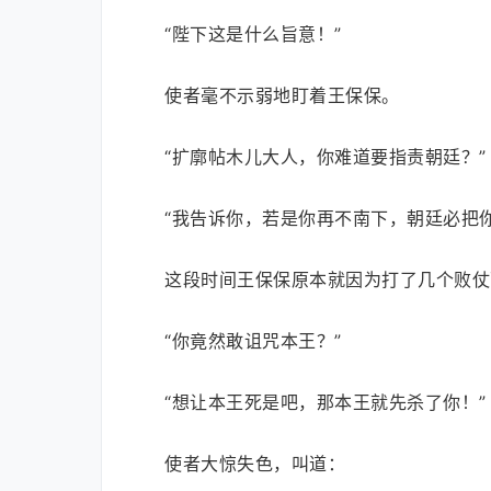
“陛下这是什么旨意！”
使者毫不示弱地盯着王保保。
“扩廓帖木儿大人，你难道要指责朝廷？”
“我告诉你，若是你再不南下，朝廷必把
这段时间王保保原本就因为打了几个败仗
“你竟然敢诅咒本王？”
“想让本王死是吧，那本王就先杀了你！”
使者大惊失色，叫道：