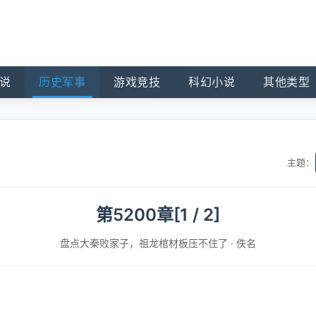
说
历史军事
游戏竞技
科幻小说
其他类型
主题：
第5200章[1 / 2]
盘点大秦败家子，祖龙棺材板压不住了
·
佚名