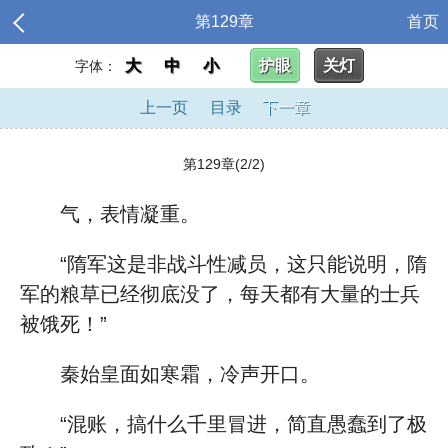
第129章
首页
大
中
小
护眼
关灯
字体：
上一页
目录
下一章
第129章(2/2)
气，表情凝重。
“隋军这是非战斗性减员，这只能说明，隋
军的粮草已经彻底没了，每天都有大量的士兵
被饿死！”
秦始皇面如寒霜，冷声开口。
“混账，搞什么千里冒进，简直愚蠢到了极