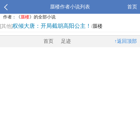
蜃楼作者小说列表
首页
作者：《
蜃楼
》的全部小说
权倾大唐：开局截胡高阳公主！
[其他]
/
蜃楼
首页
足迹
↑返回顶部