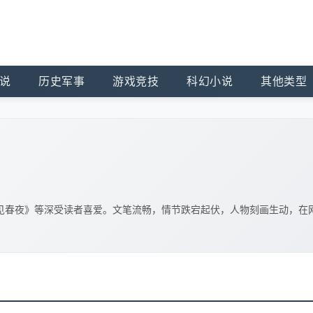
说
历史军事
游戏竞技
科幻小说
其他类型
见春夜》等深受读者喜爱。文笔流畅，情节跌宕起伏，人物刻画生动，在