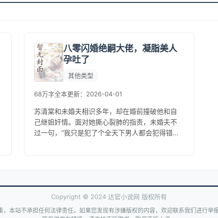
八零闪婚绝嗣大佬，凝脂美人
孕吐了
其他类型
68万字
全本
更新：2026-04-01
苏清棠和未婚夫相识多年，却在婚前撞破他和自
己继姐奸情。面对她撕心裂肺的指责，未婚夫不
过一句，“我只是犯了个全天下男人都会犯得错。”
原来，多年的相爱付出，不过是她一厢情愿。为
了不让父亲担心，也是一时冲动...
Copyright © 2024 达官小说网 版权所有
集，本站不承担任何法律责任。如果您发现有涉嫌版权的内容，欢迎联系我们进行举报