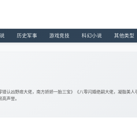
说
历史军事
游戏竞技
科幻小说
其他类型
零错认凶野痞大佬，南方娇娇一胎三宝》《八零闪婚绝嗣大佬，凝脂美人
很高声誉。