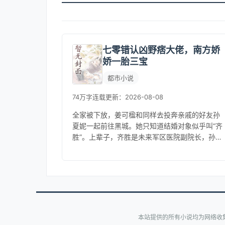
七零错认凶野痞大佬，南方娇
娇一胎三宝
都市小说
74万字
连载
更新：2026-08-08
全家被下放，姜可楹和同样去投奔亲戚的好友孙
夏妮一起前往黑城。她只知道结婚对象似乎叫“齐
胜”。上辈子，齐胜是未来军区医院副院长，孙夏
妮丈夫却是吃喝嫖赌家暴男。孙夏妮重生回来第
一件事，就是抢先一步，顶替姜...
本站提供的所有小说均为网络收