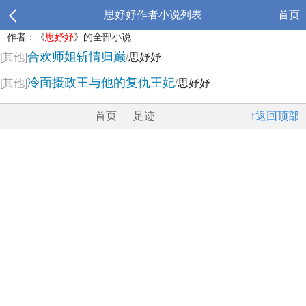
思妤妤作者小说列表
首页
作者：《
思妤妤
》的全部小说
合欢师姐斩情归巅
[其他]
/
思妤妤
冷面摄政王与他的复仇王妃
[其他]
/
思妤妤
首页
足迹
↑返回顶部