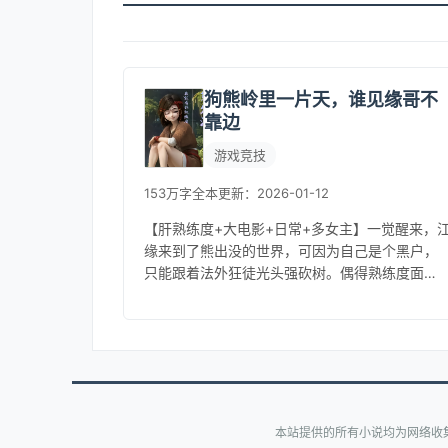
狗熊岭里一片天，谁见缘哥不
靠边
游戏竞技
153万字
全本
更新：2026-01-12
【肝熟练度+大电影+日常+多女主】一觉醒来，
缘来到了熊出没的世界，可因为自己是个黑户，
只能跟着法外狂徒光头强砍树。偶得熟练度面
板，这让只想养老的江缘开始了自己的爆肝之
路，也获得了很多的‘好朋友’。技...
本站提供的所有小说均为网络收