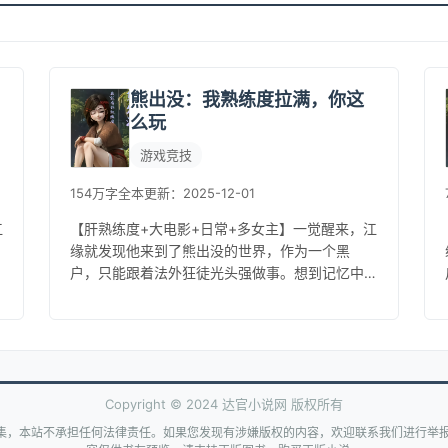
熊出没：我熟练度拉满，你这
么玩
游戏竞技
154万字
全本
更新：2025-12-01
江
【肝熟练度+大电影+日常+多女主】一觉醒来，江
缘就发现他来到了熊出没的世界，作为一个黑
户，只能跟着法外狂徒光头强做事。想到记忆中
的一人两熊，还有那么多漂亮的女角色，他只能
叹息一声：“强哥，你把握不住，...
Copyright © 2024 达官小说网 版权所有
集，本站不承担任何法律责任。如果您发现有涉嫌版权的内容，欢迎联系我们进行举报