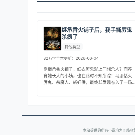
继承香火铺子后，我手撕厉鬼
杀疯了
其他类型
82万字
全本
更新：2026-06-04
刚继承香火铺子，红衣厉鬼就上门想杀人？而养
育她长大的小姨，也在此时不知所踪！马思恬灭
厉鬼、杀魔人、斩奸佞，最终却发现卷入了一场
灭世阴谋里！那一天她被整个玄门为难，一身功
德金光的他日夜兼程赶来，“听说你...
本站提供的所有小说均为网络收