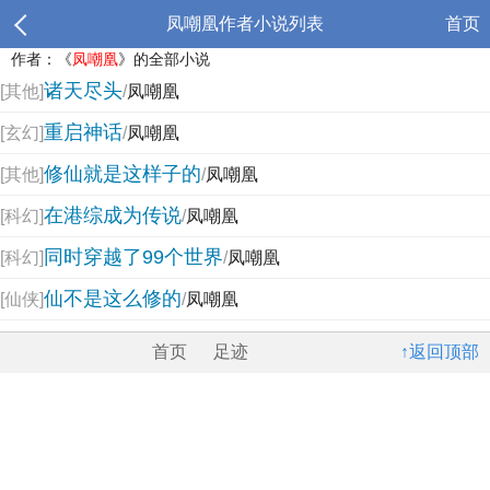
凤嘲凰作者小说列表
首页
作者：《
凤嘲凰
》的全部小说
诸天尽头
[其他]
/
凤嘲凰
重启神话
[玄幻]
/
凤嘲凰
修仙就是这样子的
[其他]
/
凤嘲凰
在港综成为传说
[科幻]
/
凤嘲凰
同时穿越了99个世界
[科幻]
/
凤嘲凰
仙不是这么修的
[仙侠]
/
凤嘲凰
首页
足迹
↑返回顶部