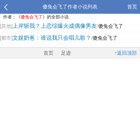
傻兔会飞了作者小说列表
首页
作者：《
傻兔会飞了
》的全部小说
上岸斩我？上恋综爆火成偶像男友
[其他]
/
傻兔会飞了
文娱奶爸：谁说我只会唱儿歌？
[都市]
/
傻兔会飞了
首页
足迹
↑返回顶部